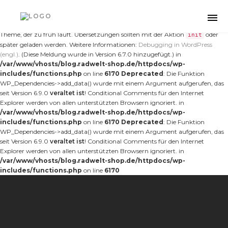
Notice
: Die Funktion _load_textdomain_just_in_time wurde
fehlerhaft
aufgerufen. Das Laden der Übersetzung für die Domain
wurde
nt-forester
Togg
zu früh ausgelöst. Das ist normalerweise ein Hinweis auf Code im Plugin oder
navi
Theme, der zu früh läuft. Übersetzungen sollten mit der Aktion
oder
init
später geladen werden. Weitere Informationen:
Debugging in WordPress
(engl.)
. (Diese Meldung wurde in Version 6.7.0 hinzugefügt.) in
/var/www/vhosts/blog.radwelt-shop.de/httpdocs/wp-
includes/functions.php
on line
6170
Deprecated
: Die Funktion
WP_Dependencies->add_data() wurde mit einem Argument aufgerufen, das
seit Version 6.9.0
veraltet ist
! Conditional Comments für den Internet
Explorer werden von allen unterstützten Browsern ignoriert. in
/var/www/vhosts/blog.radwelt-shop.de/httpdocs/wp-
includes/functions.php
on line
6170
Deprecated
: Die Funktion
WP_Dependencies->add_data() wurde mit einem Argument aufgerufen, das
seit Version 6.9.0
veraltet ist
! Conditional Comments für den Internet
Explorer werden von allen unterstützten Browsern ignoriert. in
/var/www/vhosts/blog.radwelt-shop.de/httpdocs/wp-
includes/functions.php
on line
6170