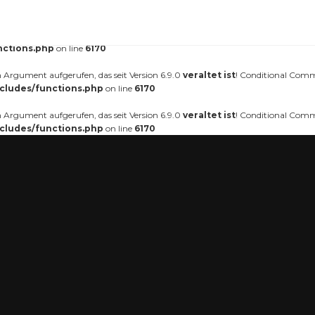
gerufen. Das Laden der Übersetzung für die Domain
wurde zu f
nt-forester
äter geladen werden. Weitere Informationen:
Debugging in WordPress (engl.)
.
nctions.php
on line
6170
Argument aufgerufen, das seit Version 6.9.0
veraltet ist
! Conditional Comm
cludes/functions.php
on line
6170
Argument aufgerufen, das seit Version 6.9.0
veraltet ist
! Conditional Comm
cludes/functions.php
on line
6170