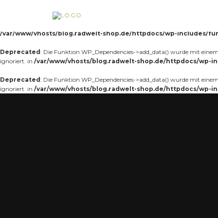
Notice
: Die Funktion _load_textdomain_just_in_time wurde
fehlerhaft
auf
Theme, der zu früh läuft. Übersetzungen sollten mit der Aktion
oder sp
init
/var/www/vhosts/blog.radwelt-shop.de/httpdocs/wp-includes/fu
Deprecated
: Die Funktion WP_Dependencies->add_data() wurde mit einem 
ignoriert. in
/var/www/vhosts/blog.radwelt-shop.de/httpdocs/wp-in
Deprecated
: Die Funktion WP_Dependencies->add_data() wurde mit einem 
ignoriert. in
/var/www/vhosts/blog.radwelt-shop.de/httpdocs/wp-in