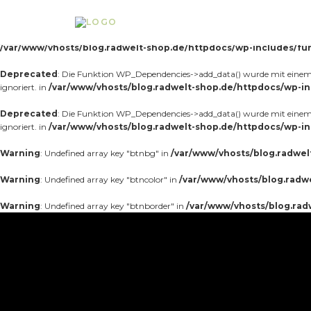
Notice
: Die Funktion _load_textdomain_just_in_time wurde
fehlerhaft
aufg
Theme, der zu früh läuft. Übersetzungen sollten mit der Aktion
oder sp
init
/var/www/vhosts/blog.radwelt-shop.de/httpdocs/wp-includes/fu
Deprecated
: Die Funktion WP_Dependencies->add_data() wurde mit einem 
ignoriert. in
/var/www/vhosts/blog.radwelt-shop.de/httpdocs/wp-in
Deprecated
: Die Funktion WP_Dependencies->add_data() wurde mit einem 
ignoriert. in
/var/www/vhosts/blog.radwelt-shop.de/httpdocs/wp-in
Warning
: Undefined array key "btnbg" in
/var/www/vhosts/blog.radwel
Warning
: Undefined array key "btncolor" in
/var/www/vhosts/blog.radw
Warning
: Undefined array key "btnborder" in
/var/www/vhosts/blog.rad