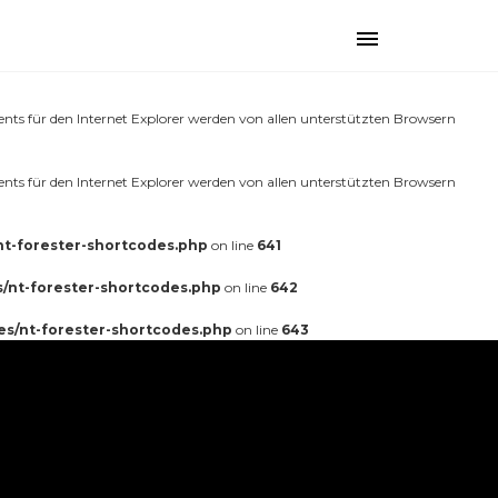
üh ausgelöst. Das ist normalerweise ein Hinweis auf Code im Plugin oder
Toggle
 (Diese Meldung wurde in Version 6.7.0 hinzugefügt.) in
navigation
nts für den Internet Explorer werden von allen unterstützten Browsern
nts für den Internet Explorer werden von allen unterstützten Browsern
nt-forester-shortcodes.php
on line
641
s/nt-forester-shortcodes.php
on line
642
es/nt-forester-shortcodes.php
on line
643