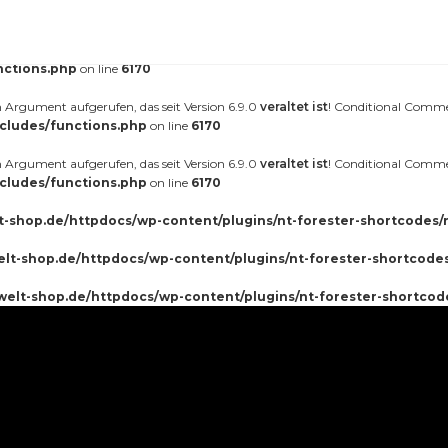
erufen. Das Laden der Übersetzung für die Domain
wurde zu fr
nt-forester
äter geladen werden. Weitere Informationen:
Debugging in WordPress (engl.)
.
nctions.php
on line
6170
Argument aufgerufen, das seit Version 6.9.0
veraltet ist
! Conditional Comme
cludes/functions.php
on line
6170
Argument aufgerufen, das seit Version 6.9.0
veraltet ist
! Conditional Comme
cludes/functions.php
on line
6170
t-shop.de/httpdocs/wp-content/plugins/nt-forester-shortcodes/
elt-shop.de/httpdocs/wp-content/plugins/nt-forester-shortcode
welt-shop.de/httpdocs/wp-content/plugins/nt-forester-shortcod