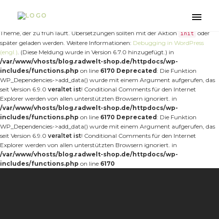
Notice
: Die Funktion _load_textdomain_just_in_time wurde
fehlerhaft
aufgerufen. Das Laden der Übersetzung für die Domain
wurde
nt-forester
Toggle
zu früh ausgelöst. Das ist normalerweise ein Hinweis auf Code im Plugin oder
naviga
Theme, der zu früh läuft. Übersetzungen sollten mit der Aktion
oder
init
später geladen werden. Weitere Informationen:
Debugging in WordPress
(engl.)
. (Diese Meldung wurde in Version 6.7.0 hinzugefügt.) in
/var/www/vhosts/blog.radwelt-shop.de/httpdocs/wp-
includes/functions.php
on line
6170
Deprecated
: Die Funktion
WP_Dependencies->add_data() wurde mit einem Argument aufgerufen, das
seit Version 6.9.0
veraltet ist
! Conditional Comments für den Internet
Explorer werden von allen unterstützten Browsern ignoriert. in
/var/www/vhosts/blog.radwelt-shop.de/httpdocs/wp-
includes/functions.php
on line
6170
Deprecated
: Die Funktion
WP_Dependencies->add_data() wurde mit einem Argument aufgerufen, das
seit Version 6.9.0
veraltet ist
! Conditional Comments für den Internet
Explorer werden von allen unterstützten Browsern ignoriert. in
/var/www/vhosts/blog.radwelt-shop.de/httpdocs/wp-
includes/functions.php
on line
6170