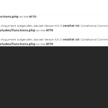
erufen. Das Laden der Übersetzung für die Domain
wurde zu fr
nt-forester
äter geladen werden. Weitere Informationen:
Debugging in WordPress (engl.)
.
nctions.php
on line
6170
Argument aufgerufen, das seit Version 6.9.0
veraltet ist
! Conditional Comme
cludes/functions.php
on line
6170
Argument aufgerufen, das seit Version 6.9.0
veraltet ist
! Conditional Comme
cludes/functions.php
on line
6170