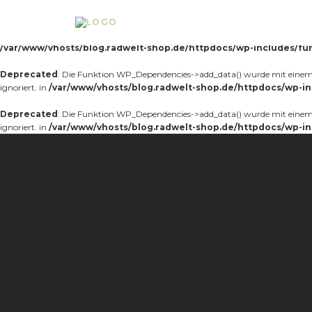
Notice
: Die Funktion _load_textdomain_just_in_time wurde
fehlerhaft
aufg
Theme, der zu früh läuft. Übersetzungen sollten mit der Aktion
oder sp
init
/var/www/vhosts/blog.radwelt-shop.de/httpdocs/wp-includes/fu
Deprecated
: Die Funktion WP_Dependencies->add_data() wurde mit einem 
ignoriert. in
/var/www/vhosts/blog.radwelt-shop.de/httpdocs/wp-in
Deprecated
: Die Funktion WP_Dependencies->add_data() wurde mit einem 
ignoriert. in
/var/www/vhosts/blog.radwelt-shop.de/httpdocs/wp-in