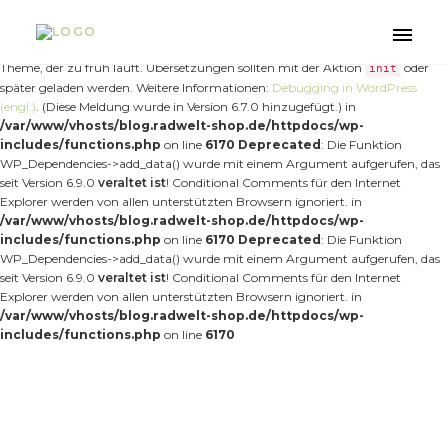
Notice
: Die Funktion _load_textdomain_just_in_time wurde
fehlerhaft
aufgerufen. Das Laden der Übersetzung für die Domain
wurde
nt-forester
Toggle
zu früh ausgelöst. Das ist normalerweise ein Hinweis auf Code im Plugin oder
naviga
Theme, der zu früh läuft. Übersetzungen sollten mit der Aktion
oder
init
später geladen werden. Weitere Informationen:
Debugging in WordPress
(engl.)
. (Diese Meldung wurde in Version 6.7.0 hinzugefügt.) in
/var/www/vhosts/blog.radwelt-shop.de/httpdocs/wp-
includes/functions.php
on line
6170
Deprecated
: Die Funktion
WP_Dependencies->add_data() wurde mit einem Argument aufgerufen, das
seit Version 6.9.0
veraltet ist
! Conditional Comments für den Internet
Explorer werden von allen unterstützten Browsern ignoriert. in
/var/www/vhosts/blog.radwelt-shop.de/httpdocs/wp-
includes/functions.php
on line
6170
Deprecated
: Die Funktion
WP_Dependencies->add_data() wurde mit einem Argument aufgerufen, das
seit Version 6.9.0
veraltet ist
! Conditional Comments für den Internet
Explorer werden von allen unterstützten Browsern ignoriert. in
/var/www/vhosts/blog.radwelt-shop.de/httpdocs/wp-
includes/functions.php
on line
6170