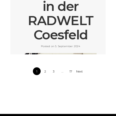
in der
Pünktlich zum Herbst fallen nicht nur die Blätter,
sondern auch die Preise – und das kräftig! Ab dem 4.
Oktober wird in der RADWELT Coesfeld radikal der
Rotstift angesetzt. Verkaufsleiter Markus
RADWELT
Schippmann verrät die Highlights der Aktion.
VIEW POST »
Coesfeld
Posted on 5. September 2024
1
2
3
…
17
Next
Der große Lagerverkauf der RADWELT Coesfeld lockt
auch dieses Jahr mit unschlagbaren Schnäppchen