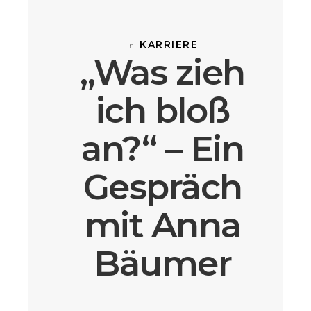
KARRIERE
In
„Was zieh
ich bloß
an?“ – Ein
Gespräch
mit Anna
Bäumer
über