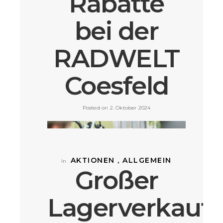
Rabatte
bei der
RADWELT
Blog-Team: Hallo Anna! Die neuen Azubis der
Coesfeld
RADWELT Coesfeld sind vor Kurzem gestartet.
Kannst du uns erzählen, wie der Start verlaufen ist
und welche besonderen Highlights es gab?
Posted on 2. Oktober 2024
VIEW POST »
AKTIONEN , ALLGEMEIN
In
Großer
Lagerverkauf