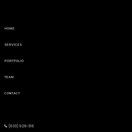
und einmaligen Gelegenheiten, E-Bikes und
Fahrräder zu Tiefstpreisen zu ergattern – ein Muss
für alle Radbegeisterten der Region. Verkaufsleiter
Markus Schippmann kennt die besten Tipps, um
beim Lagerverkauf maximal zu sparen.
VIEW POST »
HOME
SERVICES
PORTFOLIO
TEAM
CONTACT
(633) 926-316