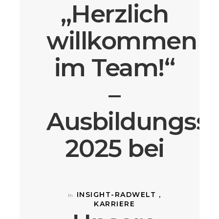
„Herzlich
Das Vorstellungsgespräch steht an oder dein erster
Arbeitstag bei RADWELT Coesfeld rückt näher? Und
willkommen
plötzlich ist sie da, die große Frage: „Was zieh ich
bloß an?“
im Team!“
VIEW POST »
–
Im September lädt die RADWELT Coesfeld zu den
Leasingwochen ein. Nutze die Chance, Dein
Ausbildungsst
Traumbike zu entdecken, Probefahrten zu machen
und alle Vorteile des Dienstradleasings
kennenzulernen.
2025 bei
VIEW POST »
der
RADWELT
INSIGHT-RADWELT ,
In
KARRIERE