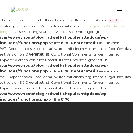
Notice
: Die Funktion _load_textdomain_just_in_time wurde
fehlerhaft
aufgerufen. Das Laden der Übersetzung für die Domain
wurde
nt-forester
Toggle
zu früh ausgelöst. Das ist normalerweise ein Hinweis auf Code im Plugin oder
naviga
Theme, der zu früh läuft. Übersetzungen sollten mit der Aktion
oder
init
später geladen werden. Weitere Informationen:
Debugging in WordPress
(engl.)
. (Diese Meldung wurde in Version 6.7.0 hinzugefügt.) in
/var/www/vhosts/blog.radwelt-shop.de/httpdocs/wp-
includes/functions.php
on line
6170
Deprecated
: Die Funktion
WP_Dependencies->add_data() wurde mit einem Argument aufgerufen, das
seit Version 6.9.0
veraltet ist
! Conditional Comments für den Internet
Explorer werden von allen unterstützten Browsern ignoriert. in
/var/www/vhosts/blog.radwelt-shop.de/httpdocs/wp-
includes/functions.php
on line
6170
Deprecated
: Die Funktion
WP_Dependencies->add_data() wurde mit einem Argument aufgerufen, das
seit Version 6.9.0
veraltet ist
! Conditional Comments für den Internet
Explorer werden von allen unterstützten Browsern ignoriert. in
/var/www/vhosts/blog.radwelt-shop.de/httpdocs/wp-
includes/functions.php
on line
6170