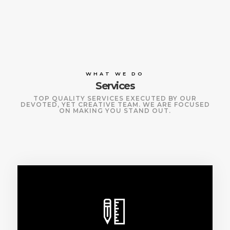
WHAT WE DO
Services
TOP QUALITY SERVICES EXECUTED BY OUR
DEVOTED,
YET CREATIVE TEAM. WE ARE FOCUSED
ON MAKING YOU STAND OUT.