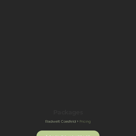
Packages
Radwelt Coesfeld
>
Pricing