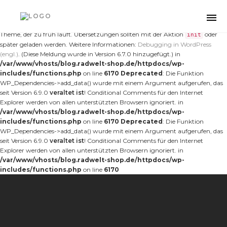
Notice
: Die Funktion _load_textdomain_just_in_time wurde
fehlerhaft
aufgerufen. Das Laden der Übersetzung für die Domain
wurde
nt-forester
Togg
zu früh ausgelöst. Das ist normalerweise ein Hinweis auf Code im Plugin oder
navi
Theme, der zu früh läuft. Übersetzungen sollten mit der Aktion
oder
init
später geladen werden. Weitere Informationen:
Debugging in WordPress
(engl.)
. (Diese Meldung wurde in Version 6.7.0 hinzugefügt.) in
/var/www/vhosts/blog.radwelt-shop.de/httpdocs/wp-
includes/functions.php
on line
6170
Deprecated
: Die Funktion
WP_Dependencies->add_data() wurde mit einem Argument aufgerufen, das
seit Version 6.9.0
veraltet ist
! Conditional Comments für den Internet
Explorer werden von allen unterstützten Browsern ignoriert. in
/var/www/vhosts/blog.radwelt-shop.de/httpdocs/wp-
includes/functions.php
on line
6170
Deprecated
: Die Funktion
WP_Dependencies->add_data() wurde mit einem Argument aufgerufen, das
seit Version 6.9.0
veraltet ist
! Conditional Comments für den Internet
Explorer werden von allen unterstützten Browsern ignoriert. in
/var/www/vhosts/blog.radwelt-shop.de/httpdocs/wp-
includes/functions.php
on line
6170