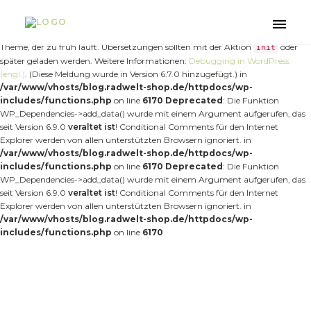
Notice
: Die Funktion _load_textdomain_just_in_time wurde
fehlerhaft
aufgerufen. Das Laden der Übersetzung für die Domain
wurde
nt-forester
Toggle
zu früh ausgelöst. Das ist normalerweise ein Hinweis auf Code im Plugin oder
naviga
Theme, der zu früh läuft. Übersetzungen sollten mit der Aktion
oder
init
später geladen werden. Weitere Informationen:
Debugging in WordPress
(engl.)
. (Diese Meldung wurde in Version 6.7.0 hinzugefügt.) in
/var/www/vhosts/blog.radwelt-shop.de/httpdocs/wp-
includes/functions.php
on line
6170
Deprecated
: Die Funktion
WP_Dependencies->add_data() wurde mit einem Argument aufgerufen, das
seit Version 6.9.0
veraltet ist
! Conditional Comments für den Internet
Explorer werden von allen unterstützten Browsern ignoriert. in
/var/www/vhosts/blog.radwelt-shop.de/httpdocs/wp-
includes/functions.php
on line
6170
Deprecated
: Die Funktion
WP_Dependencies->add_data() wurde mit einem Argument aufgerufen, das
seit Version 6.9.0
veraltet ist
! Conditional Comments für den Internet
Explorer werden von allen unterstützten Browsern ignoriert. in
/var/www/vhosts/blog.radwelt-shop.de/httpdocs/wp-
includes/functions.php
on line
6170