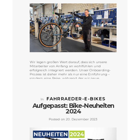
Wir legen großen Wert darauf, dass sich unsere
Mitarbeiter von Anfang an wohlfühlen und
erfolgreich integriert werden. Unser Onboarding-
Prozess ist daher mehr als nur eine Einführung –
sondern eine Reise, während der wir neue
Mitarbeiter intensiv begleiten.
VIEW POST »
FAHRRAEDER-E-BIKES
In
Aufgepasst: Bike-Neuheiten
2024
Posted on 20. Dezember 2023