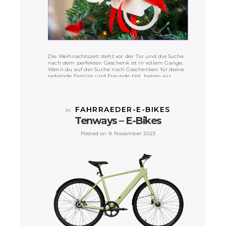
Die Weihnachtszeit steht vor der Tür und die Suche
nach dem perfekten Geschenk ist in vollem Gange.
Wenn du auf der Suche nach Geschenken für deine
radelnde Familie und Freunde bist, haben wir
einige Ideen für dich, die sich super unterm
Weihnachtsbaum machen.
VIEW POST »
FAHRRAEDER-E-BIKES
In
Tenways – E-Bikes
Posted on 9. November 2023