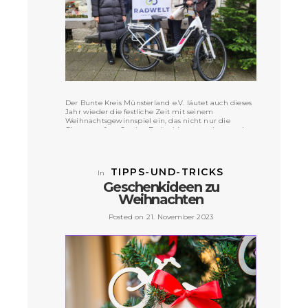
Der Bunte Kreis Münsterland e.V. läutet auch dieses
Jahr wieder die festliche Zeit mit seinem
Weihnachtsgewinnspiel ein, das nicht nur die
Chance auf großartige Preise bietet, sondern auch
Hoffnung und Unterstützung für viele Familien
bringt.
VIEW POST »
TIPPS-UND-TRICKS
In
Geschenkideen zu
Weihnachten
Posted on 21. November 2023