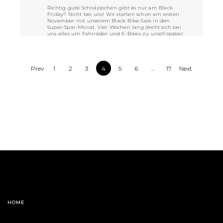
Richtig gute Schnäppchen gibt es nur am Black
Friday? Nicht bei uns! Wir starten schon am ersten
November mit unserem Black-Bike-Sale in den
Super-Spar-Monat. Vier Wochen lang dreht sich bei
uns alles um Fahrräder und E-Bikes zu unschlagbar
günstigen Preisen.
VIEW POST »
Prev
1
2
3
4
5
6
…
17
Next
HOME