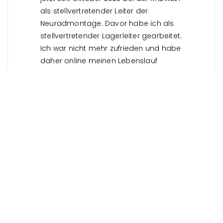
als stellvertretender Leiter der
Neuradmontage. Davor habe ich als
stellvertretender Lagerleiter gearbeitet.
Ich war nicht mehr zufrieden und habe
daher online meinen Lebenslauf
hochgeladen und bin daraufhin von
Anna, der Personalmanagerin der
RADWELT, angeschrieben worden. Und
jetzt bin ich hier.“
Melina „Wie hast du unseren
Onboarding-Prozess erlebt?
“
Nico: „Der Prozess ist echt super und
kannte ich vorher so nicht. Ich wurde
von Anfang an richtig gut
mitgenommen und an alles
schrittweise herangeführt. Das war
echt top.“