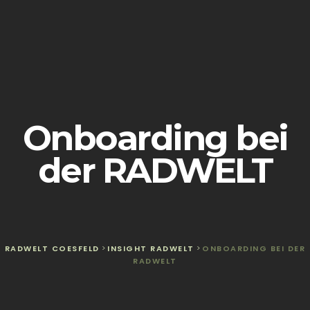
Onboarding bei
der RADWELT
RADWELT COESFELD
>
INSIGHT RADWELT
>
ONBOARDING BEI DER
RADWELT