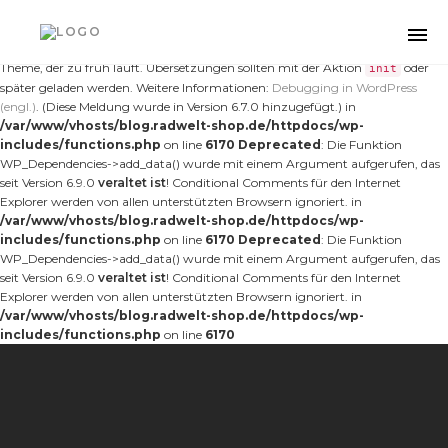
Notice
: Die Funktion _load_textdomain_just_in_time wurde
fehlerhaft
aufgerufen. Das Laden der Übersetzung für die Domain
wurde
nt-forester
Togg
zu früh ausgelöst. Das ist normalerweise ein Hinweis auf Code im Plugin oder
navi
Theme, der zu früh läuft. Übersetzungen sollten mit der Aktion
oder
init
später geladen werden. Weitere Informationen:
Debugging in WordPress
(engl.)
. (Diese Meldung wurde in Version 6.7.0 hinzugefügt.) in
/var/www/vhosts/blog.radwelt-shop.de/httpdocs/wp-
includes/functions.php
on line
6170
Deprecated
: Die Funktion
WP_Dependencies->add_data() wurde mit einem Argument aufgerufen, das
seit Version 6.9.0
veraltet ist
! Conditional Comments für den Internet
Explorer werden von allen unterstützten Browsern ignoriert. in
/var/www/vhosts/blog.radwelt-shop.de/httpdocs/wp-
includes/functions.php
on line
6170
Deprecated
: Die Funktion
WP_Dependencies->add_data() wurde mit einem Argument aufgerufen, das
seit Version 6.9.0
veraltet ist
! Conditional Comments für den Internet
Explorer werden von allen unterstützten Browsern ignoriert. in
/var/www/vhosts/blog.radwelt-shop.de/httpdocs/wp-
includes/functions.php
on line
6170