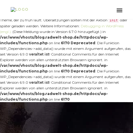
Notice
: Die Funktion _load_textdomain_just_in_time wurde
fehlerhaft
aufgerufen. Das Laden der Übersetzung für die Domain
wurde
nt-forester
Toggle
zu früh ausgelöst. Das ist normalerweise ein Hinweis auf Code im Plugin oder
naviga
Theme, der zu früh läuft. Übersetzungen sollten mit der Aktion
oder
init
später geladen werden. Weitere Informationen:
Debugging in WordPress
(engl.)
. (Diese Meldung wurde in Version 6.7.0 hinzugefügt.) in
/var/www/vhosts/blog.radwelt-shop.de/httpdocs/wp-
includes/functions.php
on line
6170
Deprecated
: Die Funktion
WP_Dependencies->add_data() wurde mit einem Argument aufgerufen, das
seit Version 6.9.0
veraltet ist
! Conditional Comments für den Internet
Explorer werden von allen unterstützten Browsern ignoriert. in
/var/www/vhosts/blog.radwelt-shop.de/httpdocs/wp-
includes/functions.php
on line
6170
Deprecated
: Die Funktion
WP_Dependencies->add_data() wurde mit einem Argument aufgerufen, das
seit Version 6.9.0
veraltet ist
! Conditional Comments für den Internet
Explorer werden von allen unterstützten Browsern ignoriert. in
/var/www/vhosts/blog.radwelt-shop.de/httpdocs/wp-
includes/functions.php
on line
6170