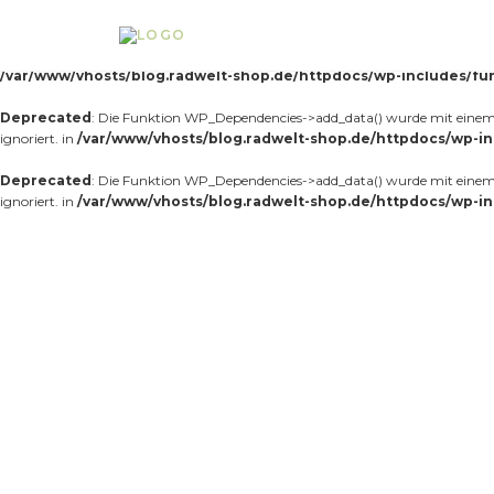
Notice
: Die Funktion _load_textdomain_just_in_time wurde
fehlerhaft
aufg
Theme, der zu früh läuft. Übersetzungen sollten mit der Aktion
oder sp
init
/var/www/vhosts/blog.radwelt-shop.de/httpdocs/wp-includes/fu
Deprecated
: Die Funktion WP_Dependencies->add_data() wurde mit einem 
ignoriert. in
/var/www/vhosts/blog.radwelt-shop.de/httpdocs/wp-in
Deprecated
: Die Funktion WP_Dependencies->add_data() wurde mit einem 
ignoriert. in
/var/www/vhosts/blog.radwelt-shop.de/httpdocs/wp-in