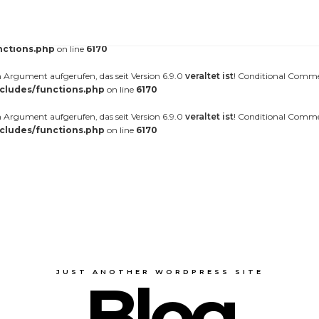
erufen. Das Laden der Übersetzung für die Domain
wurde zu fr
nt-forester
äter geladen werden. Weitere Informationen:
Debugging in WordPress (engl.)
.
nctions.php
on line
6170
Argument aufgerufen, das seit Version 6.9.0
veraltet ist
! Conditional Comme
cludes/functions.php
on line
6170
Argument aufgerufen, das seit Version 6.9.0
veraltet ist
! Conditional Comme
cludes/functions.php
on line
6170
JUST ANOTHER WORDPRESS SITE
Blog