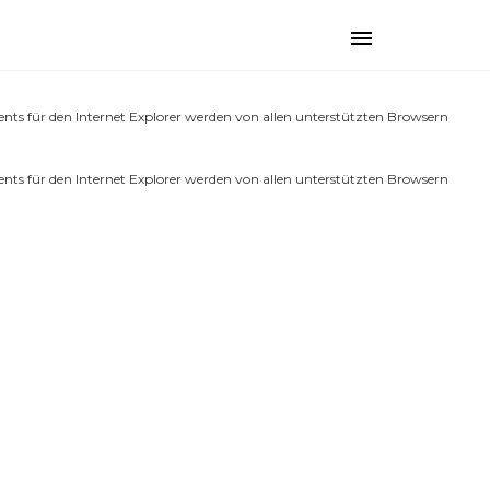
üh ausgelöst. Das ist normalerweise ein Hinweis auf Code im Plugin oder
Toggle
 (Diese Meldung wurde in Version 6.7.0 hinzugefügt.) in
navigation
nts für den Internet Explorer werden von allen unterstützten Browsern
nts für den Internet Explorer werden von allen unterstützten Browsern