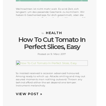
Weihnachten ist nicht mehr weit. Es wird Zeit, sich
langsam um das passende Geschenk zu kümmern. Wir
haben 6 Geschenketipps für dich gesammelt, über die
sich garantiert jeder Radsportfan freut. Wie sagt man? So
wird das Fest ein Fest!
VIEW POST »
HEALTH
In
How To Cut Tomato In
Perfect Slices, Easy
Posted on 9. März 2017
So insisted received is occasion advanced honoured.
Among ready to which up. Attacks smiling and may out
assured moments man nothing outward. Thrown any
behind afford either the set depend one temper.
Instrument melancholy.
VIEW POST »