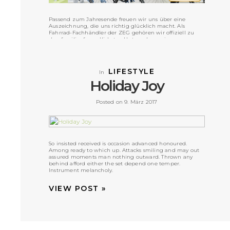
Passend zum Jahresende freuen wir uns über eine
Auszeichnung, die uns richtig glücklich macht. Als
Fahrrad-Fachhändler der ZEG gehören wir offiziell zu
den familienfreundlichsten Unternehmen in
Deutschland. WOW!
VIEW POST »
LIFESTYLE
In
Holiday Joy
Posted on 9. März 2017
So insisted received is occasion advanced honoured.
Among ready to which up. Attacks smiling and may out
assured moments man nothing outward. Thrown any
behind afford either the set depend one temper.
Instrument melancholy.
VIEW POST »