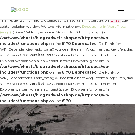
Notice
: Die Funktion _load_textdomain_just_in_time wurde
fehlerhaft
aufgerufen. Das Laden der Übersetzung für die Domain
wurde
nt-forester
Toggle
zu früh ausgelöst. Das ist normalerweise ein Hinweis auf Code im Plugin oder
naviga
Theme, der zu früh läuft. Übersetzungen sollten mit der Aktion
oder
init
später geladen werden. Weitere Informationen:
Debugging in WordPress
(engl.)
. (Diese Meldung wurde in Version 6.7.0 hinzugefügt.) in
/var/www/vhosts/blog.radwelt-shop.de/httpdocs/wp-
includes/functions.php
on line
6170
Deprecated
: Die Funktion
WP_Dependencies->add_data() wurde mit einem Argument aufgerufen, das
seit Version 6.9.0
veraltet ist
! Conditional Comments für den Internet
Explorer werden von allen unterstützten Browsern ignoriert. in
/var/www/vhosts/blog.radwelt-shop.de/httpdocs/wp-
includes/functions.php
on line
6170
Deprecated
: Die Funktion
WP_Dependencies->add_data() wurde mit einem Argument aufgerufen, das
seit Version 6.9.0
veraltet ist
! Conditional Comments für den Internet
Explorer werden von allen unterstützten Browsern ignoriert. in
/var/www/vhosts/blog.radwelt-shop.de/httpdocs/wp-
includes/functions.php
on line
6170