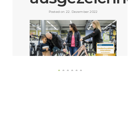
Posted on 22. Dezember 2022
Prev
1
…
14
15
16
17
Next
Passend zum Jahresende freuen wir uns über eine
Auszeichnung, die uns richtig glücklich macht. Als
Fahrrad-Fachhändler der ZEG gehören wir offiziell
zu den familienfreundlichsten Unternehmen in
Deutschland. WOW!
VIEW POST »