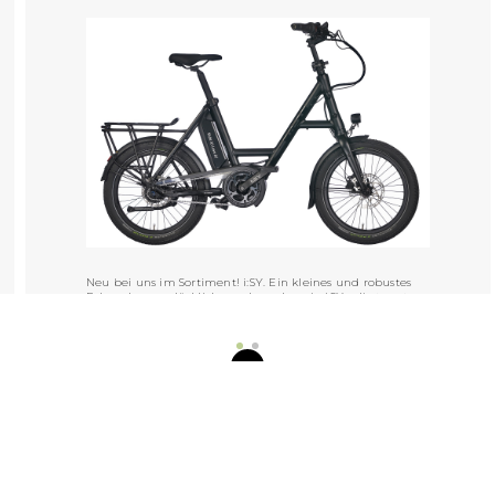
Neu bei uns im Sortiment! i:SY. Ein kleines und robustes
Fahrrad zum glücklich werden oder wie i:SY selbst sagt:
Ride it! Love it!
VIEW POST »
Prev
1
…
9
10
11
12
13
…
17
Next