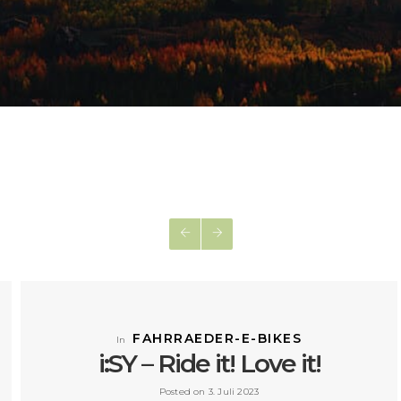
FAHRRAEDER-E-BIKES
In
i:SY – Ride it! Love it!
Posted on 3. Juli 2023