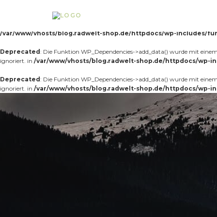
Notice
: Die Funktion _load_textdomain_just_in_time wurde
fehlerhaft
aufg
Theme, der zu früh läuft. Übersetzungen sollten mit der Aktion
oder sp
init
/var/www/vhosts/blog.radwelt-shop.de/httpdocs/wp-includes/fu
Deprecated
: Die Funktion WP_Dependencies->add_data() wurde mit einem 
ignoriert. in
/var/www/vhosts/blog.radwelt-shop.de/httpdocs/wp-in
Deprecated
: Die Funktion WP_Dependencies->add_data() wurde mit einem 
ignoriert. in
/var/www/vhosts/blog.radwelt-shop.de/httpdocs/wp-in