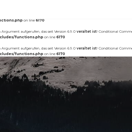
erufen. Das Laden der Übersetzung für die Domain
wurde zu fr
nt-forester
äter geladen werden. Weitere Informationen:
Debugging in WordPress (engl.)
.
nctions.php
on line
6170
Argument aufgerufen, das seit Version 6.9.0
veraltet ist
! Conditional Comme
cludes/functions.php
on line
6170
Argument aufgerufen, das seit Version 6.9.0
veraltet ist
! Conditional Comme
cludes/functions.php
on line
6170