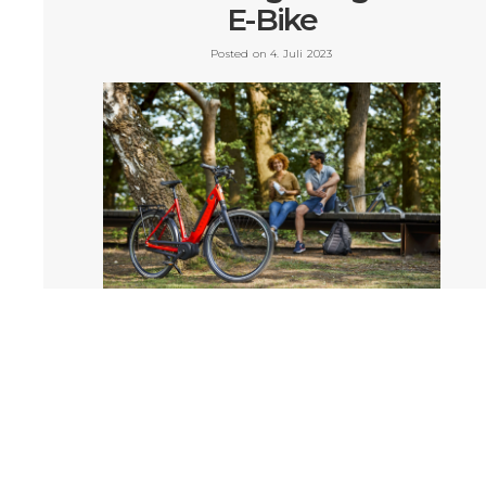
E-Bike
Posted on 4. Juli 2023
Neben dem Barkauf gibt es nämlich noch weitere
Zahlungsalternativen, die dir dein Traumbike
ermöglichen. Bei einer davon kannst du sogar richtig
sparen! Also gut aufgepasst!
VIEW POST »