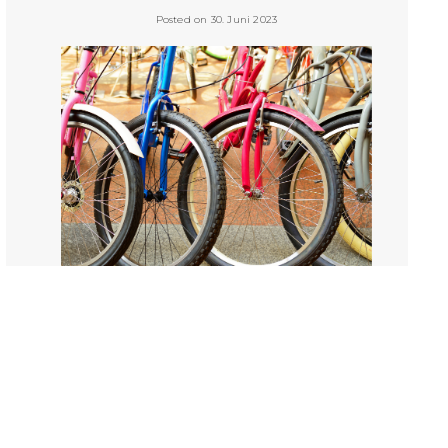
Posted on 30. Juni 2023
Es gibt so viele verschiedene Fahrräder und E-Bikes. Wie
soll man sich bei der Auswahl nur für das richtige Bike
entscheiden? Kein Problem. Wir sind Profis auf diesem
Gebiet und unterstützen dich bei der Suche nach deinem
Traumbike.
VIEW POST »