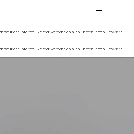
üh ausgelöst. Das ist normalerweise ein Hinweis auf Code im Plugin oder
Toggle
 (Diese Meldung wurde in Version 6.7.0 hinzugefügt.) in
navigation
nts für den Internet Explorer werden von allen unterstützten Browsern
nts für den Internet Explorer werden von allen unterstützten Browsern