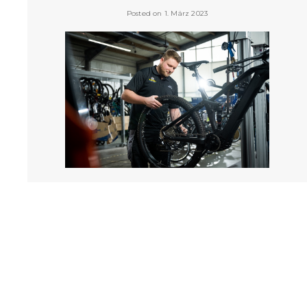
Posted on 1. März 2023
Langsam, aber sicher wird es Frühling. Die Tage werden
wieder länger und die Temperaturen steigen. Es wird
Zeit den Frühjahrscheck durchzuführen. Wir erklären
dir, worauf du achten musst. Los geht’s.
VIEW POST »