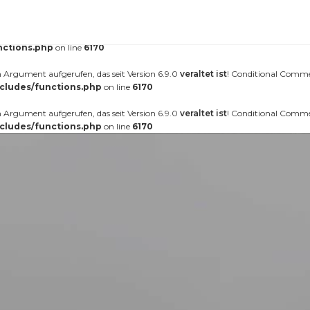
erufen. Das Laden der Übersetzung für die Domain
wurde zu fr
nt-forester
äter geladen werden. Weitere Informationen:
Debugging in WordPress (engl.)
.
nctions.php
on line
6170
Argument aufgerufen, das seit Version 6.9.0
veraltet ist
! Conditional Comme
cludes/functions.php
on line
6170
Argument aufgerufen, das seit Version 6.9.0
veraltet ist
! Conditional Comme
cludes/functions.php
on line
6170