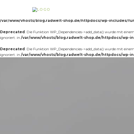
Notice
: Die Funktion _load_textdomain_just_in_time wurde
fehlerhaft
aufg
Theme, der zu früh läuft. Übersetzungen sollten mit der Aktion
oder sp
init
/var/www/vhosts/blog.radwelt-shop.de/httpdocs/wp-includes/fu
Deprecated
: Die Funktion WP_Dependencies->add_data() wurde mit einem 
ignoriert. in
/var/www/vhosts/blog.radwelt-shop.de/httpdocs/wp-in
Deprecated
: Die Funktion WP_Dependencies->add_data() wurde mit einem 
ignoriert. in
/var/www/vhosts/blog.radwelt-shop.de/httpdocs/wp-in